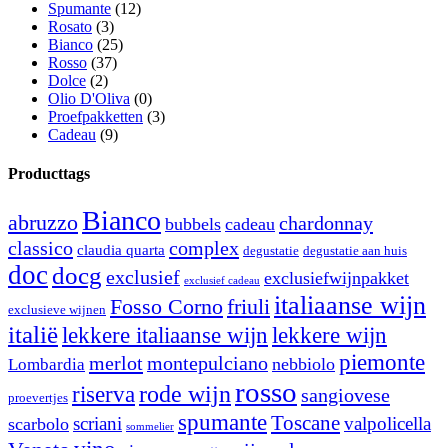
Spumante
(12)
Rosato
(3)
Bianco
(25)
Rosso
(37)
Dolce
(2)
Olio D'Oliva
(0)
Proefpakketten
(3)
Cadeau
(9)
Producttags
Bianco
abruzzo
chardonnay
bubbels
cadeau
classico
complex
claudia quarta
degustatie
degustatie aan huis
doc
docg
exclusief
exclusiefwijnpakket
exclusief cadeau
italiaanse wijn
Fosso Corno
friuli
exclusieve wijnen
italië
lekkere italiaanse wijn
lekkere wijn
piemonte
merlot
montepulciano
nebbiolo
Lombardia
rosso
rode wijn
riserva
sangiovese
proevertjes
spumante
Toscane
scriani
valpolicella
scarbolo
sommelier