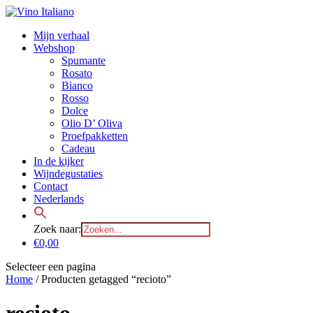
Mijn verhaal
Webshop
Spumante
Rosato
Bianco
Rosso
Dolce
Olio D’ Oliva
Proefpakketten
Cadeau
In de kijker
Wijndegustaties
Contact
Nederlands
Zoek naar:
€0,00
Selecteer een pagina
Home
/ Producten getagged “recioto”